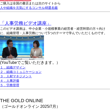
ご購入は全国の書店または次のサイトから
人や組織を元気にするコンサル48選名鑑
「人事労務ビデオ講座」
このビデオ講座は、中小企業・小規模事業の経営者・経営幹部の方々向け
に、組織管理・人事労務について5つのテーマで学んでいただくものです。
(YouTubeでご覧いただきます。）
１．組織デザイン
２．組織コミュニケーション
３．人材マネジメント
４．人事評価
５．労務管理
THE GOLD ONLINE
（ゴールドオンライン 2025/7月）