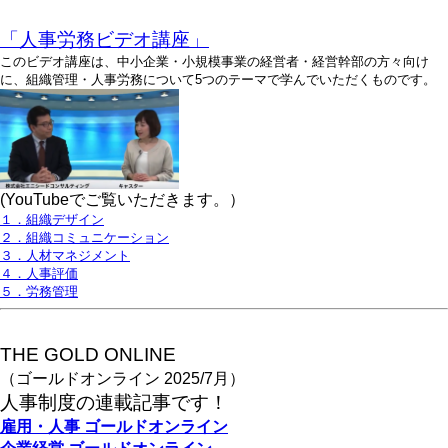
「人事労務ビデオ講座」
このビデオ講座は、中小企業・小規模事業の経営者・経営幹部の方々向け
に、組織管理・人事労務について5つのテーマで学んでいただくものです。
(YouTubeでご覧いただきます。）
１．組織デザイン
２．組織コミュニケーション
３．人材マネジメント
４．人事評価
５．労務管理
THE GOLD ONLINE
（ゴールドオンライン 2025/7月）
人事
制度の連載記事です！
雇用・人事
ゴールドオンライン