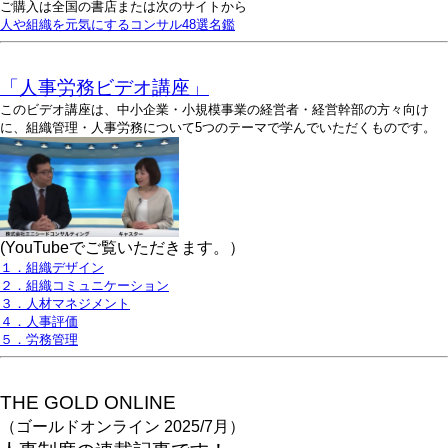
ご購入は全国の書店または次のサイトから
人や組織を元気にするコンサル48選名鑑
「人事労務ビデオ講座」
このビデオ講座は、中小企業・小規模事業の経営者・経営幹部の方々向け
に、組織管理・人事労務について5つのテーマで学んでいただくものです。
(YouTubeでご覧いただきます。）
１．組織デザイン
２．組織コミュニケーション
３．人材マネジメント
４．人事評価
５．労務管理
THE GOLD ONLINE
（ゴールドオンライン 2025/7月）