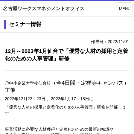
名古屋ワークスマネジメントオフィス
MENU
セミナー情報
作成日：2022/11/01
12月～2023年1月仙台で「優秀な人材の採用と定着
化のための人事管理」研修
（全
4
日間・定禅寺キャンパス）
◎中小企業大学校仙台校
主催
2022
年
12
月
22
～
23
日
、2023
年
1
月
17
～
18
日に
「優秀な人材の採用と定着化のための人事管理」研修を開催しま
す！
事業活動に必要な人材獲得と定着化のための最新の知識や