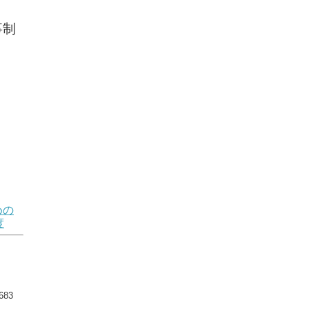
事制
めの
度
83