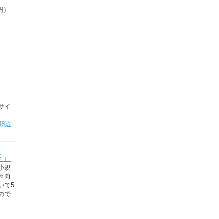
円）
サイ
8選
座」
小規
々向
いて5
ので