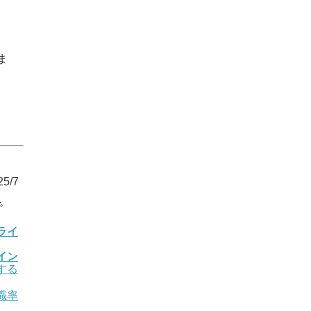
ま
5/7
で
ライ
イン
する
職率