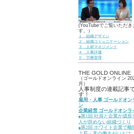
(YouTubeでご覧いただき
す。）
１．組織デザイン
２．組織コミュニケーション
３．人材マネジメント
４．人事評価
５．労務管理
THE GOLD ONLINE
（ゴールドオンライン 202
月）
人事
制度の連載記事
す！
雇用・人事
ゴールドオン
ン
企業経営
ゴールドオンラ
第1
回
社員と企業が成長
◆
人が辞めない組織づくり
第2
回
ホワイト企業で離
◆
上昇・真の働きがいとは