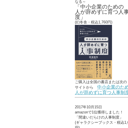
なる～
「中小企業のための
人が辞めずに育つ人
度」
(幻冬舎・税込1,760円)
ご購入は全国の書店または
次の
中小企業のた
サイトから
人が辞めずに育つ人事制
2017年10月15日
amazonで1位獲得しました！
「間違いだらけの人事制度」
(ギャラクシーブックス・税込1,6
円)