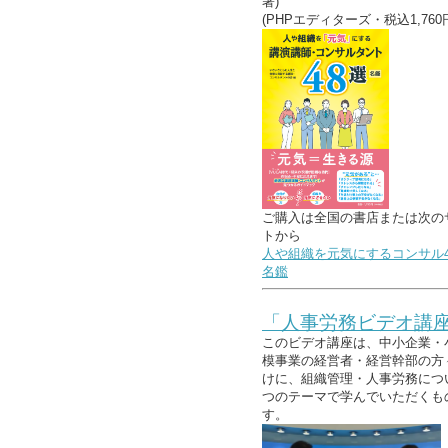
著)
(PHPエディターズ・税込1,760
ご購入は全国の書店または次の
トから
人や組織を元気にするコンサル4
名鑑
「人事労務ビデオ講
このビデオ講座は、中小企業・
模事業の経営者・経営幹部の方
けに、組織管理・人事労務につ
つのテーマで学んでいただくも
す。