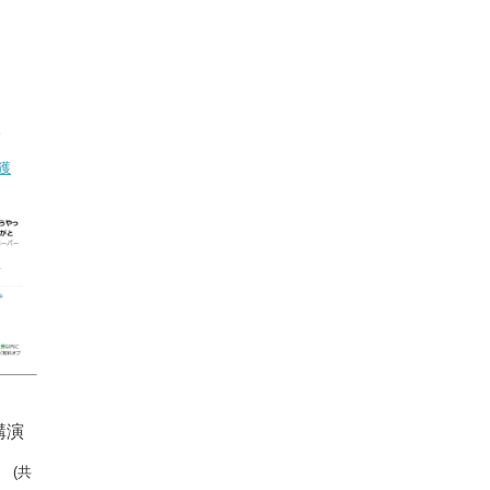
。
獲
講演
」
(共