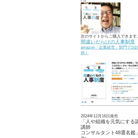
次のサイトからご購入できます
間違いだらけの人事制度
amazon「企業経営」部門で1位
得！
2024年12月16日発売
「人や組織を元気にする
講師
コンサルタント48選名鑑