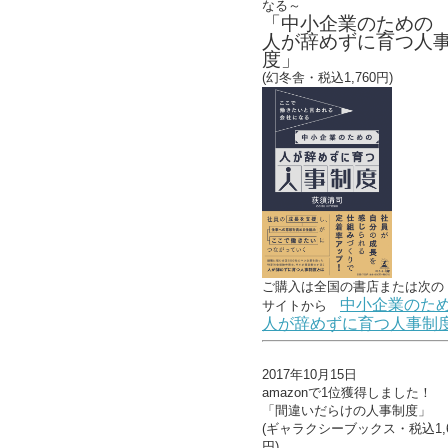
なる～
「中小企業のための
人が辞めずに育つ人
度」
(幻冬舎・税込1,760円)
ご購入は全国の書店または
次の
中小企業のた
サイトから
人が辞めずに育つ人事制
2017年10月15日
amazonで1位獲得しました！
「間違いだらけの人事制度」
(ギャラクシーブックス・税込1,6
円)