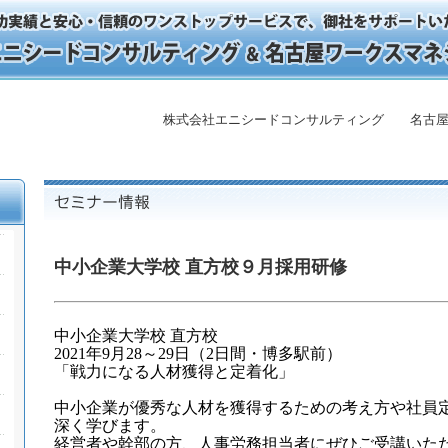
株式会社エニシードコンサルティング 名古屋
中小企業大学校 直方校９月採用研修
中小企業大学校 直方校
2021
年
9
月
28
～
29
日（
2
日間・博多駅前）
「戦力になる人材獲得と定着化」
中小企業が優秀な人材を獲得するための考え
方や社員
深く学びます。
経営者
や幹部の方、人事労務担当者にぜひご受講いた