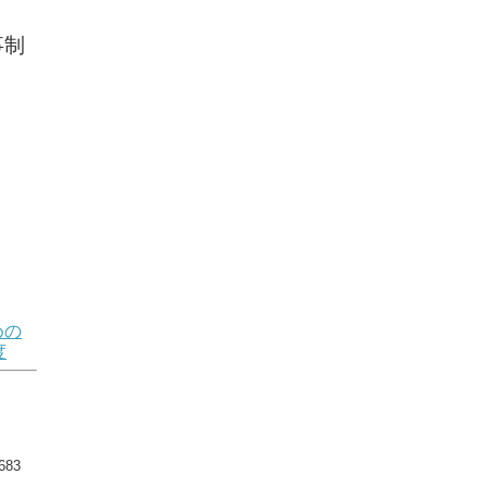
事制
めの
度
83