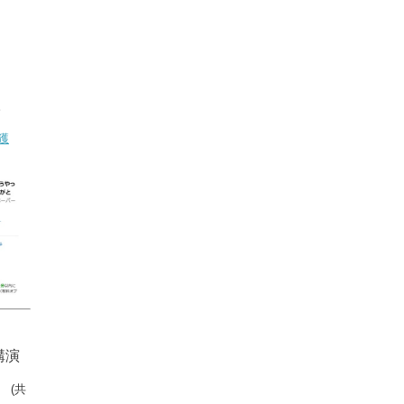
。
獲
講演
」
(共