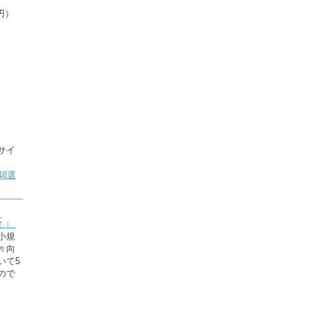
円）
サイ
8選
座」
小規
々向
いて5
ので