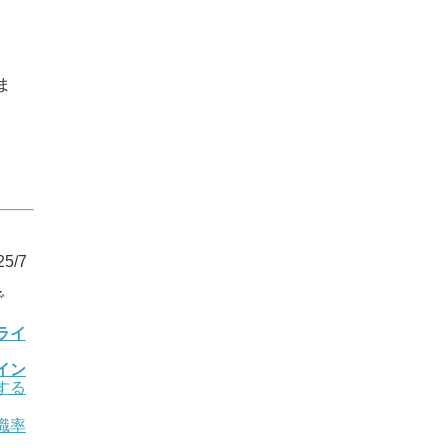
ま
5/7
で
ライ
イン
する
職率