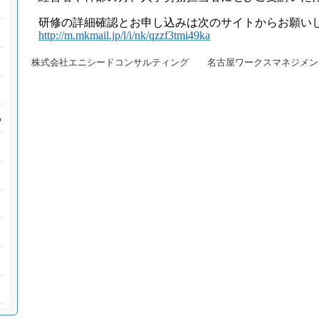
研修の詳細確認とお申し込みは次のサイトからお願い
http://m.mkmail.jp/l/i/nk/qzzf3tmi49ka
株式会社エニシードコンサルティング 名古屋ワークスマネジメン