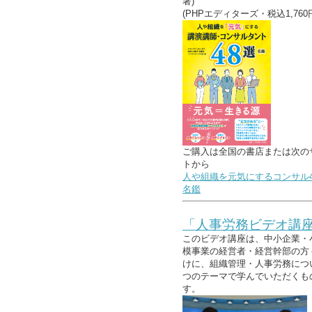
著)
(PHPエディターズ・税込1,760
ご購入は全国の書店または次の
トから
人や組織を元気にするコンサル4
名鑑
「人事労務ビデオ講
このビデオ講座は、中小企業・
模事業の経営者・経営幹部の方
けに、組織管理・人事労務につ
つのテーマで学んでいただくも
す。