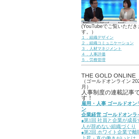
(YouTubeでご覧いただき
す。）
１．組織デザイン
２．組織コミュニケーション
３．人材マネジメント
４．人事評価
５．労務管理
THE GOLD ONLINE
（ゴールドオンライン 202
月）
人事
制度の連載記事
す！
雇用・人事
ゴールドオン
ン
企業経営
ゴールドオンラ
第1
回
社員と企業が成長
◆
人が辞めない組織づくり
第2
回
ホワイト企業で離
◆
上昇・真の働きがいとは