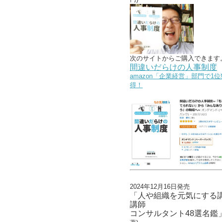
次のサイトからご購入できます
間違いだらけの人事制度
amazon「企業経営」部門で1位
得！
2024年12月16日発売
「人や組織を元気にする
講師
コンサルタント48選名鑑