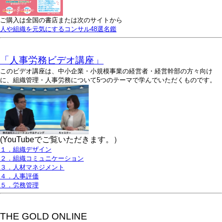
ご購入は全国の書店または次のサイトから
人や組織を元気にするコンサル48選名鑑
「人事労務ビデオ講座」
このビデオ講座は、中小企業・小規模事業の経営者・経営幹部の方々向け
に、組織管理・人事労務について5つのテーマで学んでいただくものです。
(YouTubeでご覧いただきます。）
１．組織デザイン
２．組織コミュニケーション
３．人材マネジメント
４．人事評価
５．労務管理
THE GOLD ONLINE