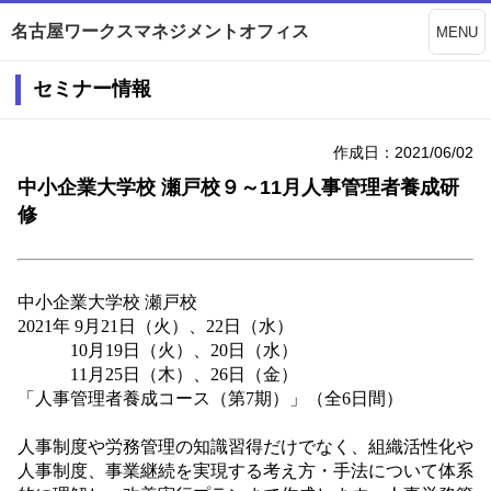
名古屋ワークスマネジメントオフィス
MENU
セミナー情報
作成日：2021/06/02
中小企業大学校 瀬戸校９～11月人事管理者養成研
修
中小企業大学校 瀬戸校
2021
年
9
月
21
日（火）、22日（水）
10月19日（火）、20日（水）
11月25日（木）、
26
日（金）
「人事管理者養成コース（第
7
期）」（全6日間）
人事制度や労務管理の知識習得だけでなく、
組織活性化や
人事制度、事業継続を実現する考え方・手
法について体系