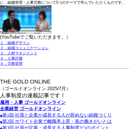
に、組織管理・人事労務について5つのテーマで学んでいただくものです。
(YouTubeでご覧いただきます。）
１．組織デザイン
２．組織コミュニケーション
３．人材マネジメント
４．人事評価
５．労務管理
THE GOLD ONLINE
（ゴールドオンライン 2025/7月）
人事
制度の連載記事です！
雇用・人事
ゴールドオンライン
企業経営
ゴールドオンライン
第1
回
社員と企業が成長する人が辞めない組織づくり
◆
第2
回
ホワイト企業で離職率上昇・真の働きがいとは
◆
第3
回
社員が定着・成長する人事制度3
つのポイント
◆