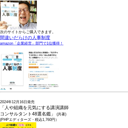
次のサイトからご購入できます。
間違いだらけの人事制度
amazon「企業経営」部門で1位獲得！
2024年12月16日発売
「人や組織を元気にする講演講師
コンサルタント48選名鑑」
(共著)
(PHPエディターズ・税込1,760円）