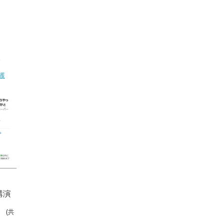
。
獲
講演
」
(共