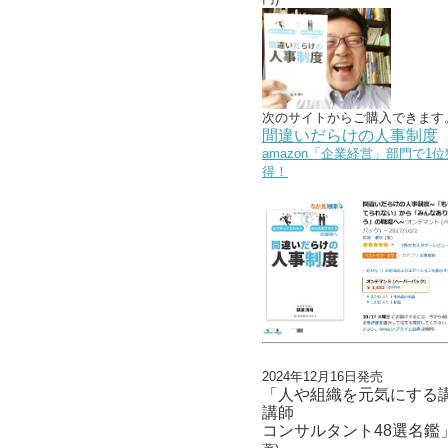
次のサイトからご購入できます
間違いだらけの人事制度
amazon「企業経営」部門で1位
得！
2024年12月16日発売
「人や組織を元気にする
講師
コンサルタント48選名鑑