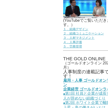
(YouTubeでご覧いただき
す。）
１．組織デザイン
２．組織コミュニケーション
３．人材マネジメント
４．人事評価
５．労務管理
THE GOLD ONLINE
（ゴールドオンライン 202
月）
人事
制度の連載記事
す！
雇用・人事
ゴールドオン
ン
企業経営
ゴールドオンラ
第1
回
社員と企業が成長
◆
人が辞めない組織づくり
第2
回
ホワイト企業で離
◆
上昇・真の働きがいとは