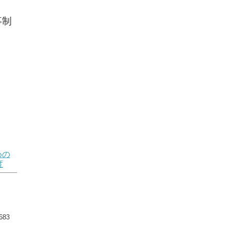
事制
めの
度
83