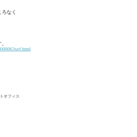
ころなく
す。
k0000063xef.html
トオフィス