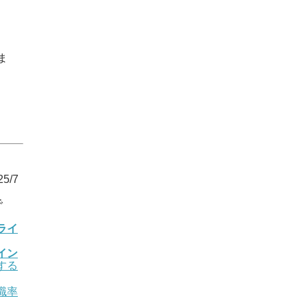
ま
5/7
で
ライ
イン
する
職率