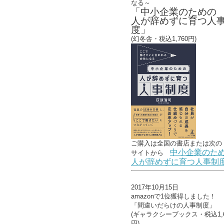
なる～
「中小企業のための
人が辞めずに育つ人
度」
(幻冬舎・税込1,760円)
ご購入は全国の書店または
次の
中小企業のた
サイトから
人が辞めずに育つ人事制
2017年10月15日
amazonで1位獲得しました！
「間違いだらけの人事制度」
(ギャラクシーブックス・税込1,6
円)