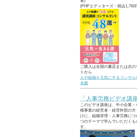
著)
(PHPエディターズ・税込1,760
ご購入は全国の書店または次の
トから
人や組織を元気にするコンサル4
名鑑
「人事労務ビデオ講
このビデオ講座は、中小企業・
模事業の経営者・経営幹部の方
けに、組織管理・人事労務につ
つのテーマで学んでいただくも
す。