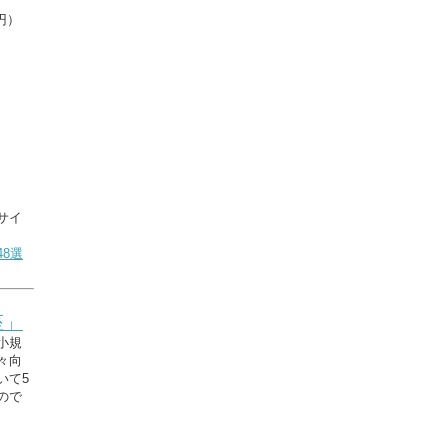
円）
サイ
8選
座」
小規
々向
いて5
ので