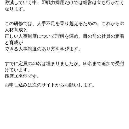
激減していく中、即戦
力採用だけでは経営は立ち行かなく
なります。
この研修では、人手不足を乗り越えるための、
これからの
人材育成と
正しい人事制度について
理解を深め、目の前の社員の定着
と育成が
でき
る人事制度のあり方を学びます。
すでに定員の
40
名は埋まりましたが、
60
名ま
で追加で受付
けています。
残席
10
名弱です。
お申し込みは次のサイトからお願いします。