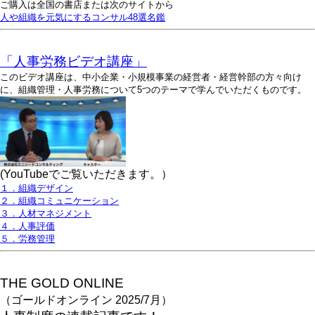
ご購入は全国の書店または次のサイトから
人や組織を元気にするコンサル48選名鑑
「人事労務ビデオ講座」
このビデオ講座は、中小企業・小規模事業の経営者・経営幹部の方々向け
に、組織管理・人事労務について5つのテーマで学んでいただくものです。
(YouTubeでご覧いただきます。）
１．組織デザイン
２．組織コミュニケーション
３．人材マネジメント
４．人事評価
５．労務管理
THE GOLD ONLINE
（ゴールドオンライン 2025/7月）