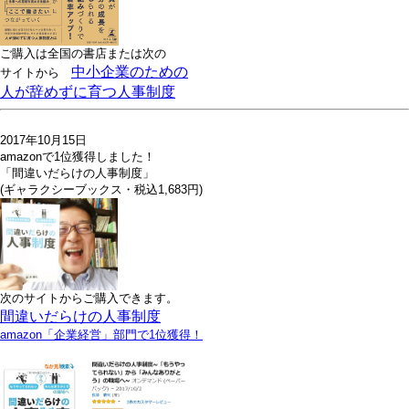
ご購入は全国の書店または
次の
中小企業のための
サイトから
人が辞めずに育つ人事制度
2017年10月15日
amazonで1位獲得しました！
「間違いだらけの人事制度」
(ギャラクシーブックス・税込1,683円)
次のサイトからご購入できます。
間違いだらけの人事制度
amazon「企業経営」部門で1位獲得！