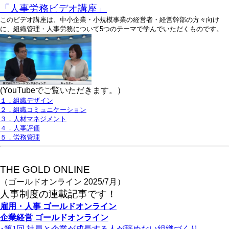
「人事労務ビデオ講座」
このビデオ講座は、中小企業・小規模事業の経営者・経営幹部の方々向け
に、組織管理・人事労務について5つのテーマで学んでいただくものです。
(YouTubeでご覧いただきます。）
１．組織デザイン
２．組織コミュニケーション
３．人材マネジメント
４．人事評価
５．労務管理
THE GOLD ONLINE
（ゴールドオンライン 2025/7月）
人事
制度の連載記事です！
雇用・人事
ゴールドオンライン
企業経営
ゴールドオンライン
第1
回
社員と企業が成長する人が辞めない組織づくり