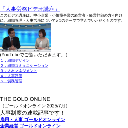
「人事労務ビデオ講座」
このビデオ講座は、中小企業・小規模事業の経営者・経営幹部の方々向け
に、組織管理・人事労務について5つのテーマで学んでいただくものです。
(YouTubeでご覧いただきます。）
１．組織デザイン
２．組織コミュニケーション
３．人材マネジメント
４．人事評価
５．労務管理
THE GOLD ONLINE
（ゴールドオンライン 2025/7月）
人事
制度の連載記事です！
雇用・人事
ゴールドオンライン
企業経営
ゴールドオンライン