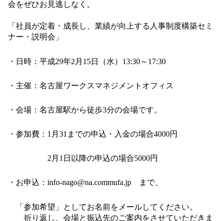
会をぜひお見逃しなく。
「社員が定着・成長し、業績が向上する人事制度構築セミ
ナー・説明会」
・日時：平成
29
年
2
月
15
日（水）
13:30
～
17:30
・主催：名古屋ワークスマネジメントオフィス
・会場：名古屋駅から徒歩
3
分の会場です。
・参加費：
1
月
31
までの申込・入金の場合
4000
円
2
月
1
日以降の申込の場合
5000
円
・お申込：
info-nago@na.commufa.jp
まで、
「参加希望」としてお名前をメールしてくださ
い。
折り返し、会場と振込先のご案内をさせて
いただきま