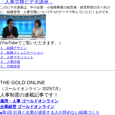
「人事労務ビデオ講座」
このビデオ講座は、中小企業・小規模事業の経営者・経営幹部の方々向け
に、組織管理・人事労務について5つのテーマで学んでいただくものです。
(YouTubeでご覧いただきます。）
１．組織デザイン
２．組織コミュニケーション
３．人材マネジメント
４．人事評価
５．労務管理
THE GOLD ONLINE
（ゴールドオンライン 2025/7月）
人事
制度の連載記事です！
雇用・人事
ゴールドオンライン
企業経営
ゴールドオンライン
第1
回
社員と企業が成長する人が辞めない組織づくり
◆