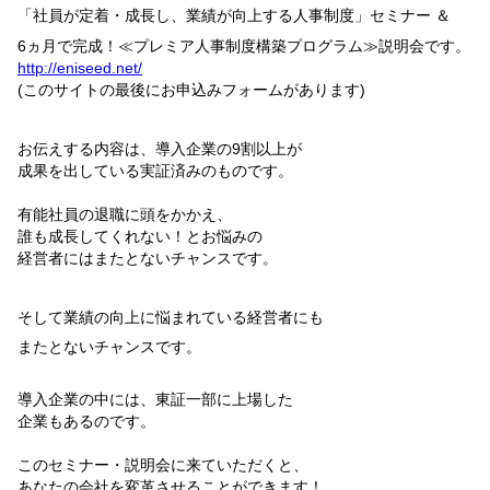
「社員が定着・成長し、業績が向上する人事制度」セミナー ＆
6
ヵ月で完成！≪プレミア人事制度構築プログラム≫説明会です。
http://eniseed.net/
(
このサイトの最後にお申込みフォームがあります
)
お伝えする内容は、導入企業の
9
割以上が
成果を出している実証済みのものです。
有能社員の退職に頭をかかえ、
誰も成長してくれない！とお悩みの
経営者にはまたとないチャンスです。
そして業績の向上に悩まれている経営者にも
またとないチャンスです。
導入企業の中には、東証一部に上場した
企業もあるのです。
このセミナー・説明会に来ていただくと、
あなたの会社を変革させることができます！