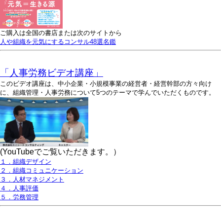
ご購入は全国の書店または次のサイトから
人や組織を元気にするコンサル48選名鑑
「人事労務ビデオ講座」
このビデオ講座は、中小企業・小規模事業の経営者・経営幹部の方々向け
に、組織管理・人事労務について5つのテーマで学んでいただくものです。
(YouTubeでご覧いただきます。）
１．組織デザイン
２．組織コミュニケーション
３．人材マネジメント
４．人事評価
５．労務管理