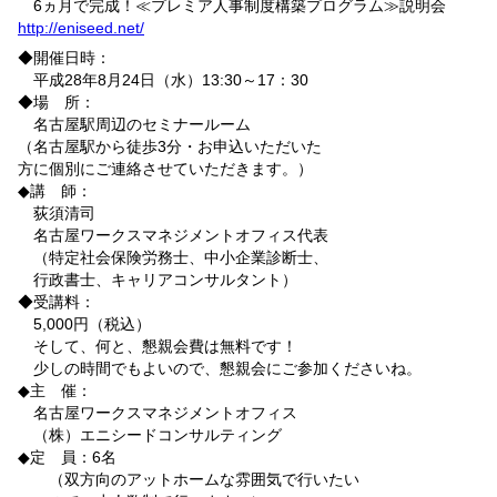
6
ヵ月で完成！≪プレミア人事制度構築プログラム≫説明会
http://eniseed.net/
◆開催日時：
平成
28
年
8
月
24
日（水）
13:30
～
17
：
30
◆場 所：
名古屋駅周辺のセミナールーム
（名古屋駅から徒歩
3
分・お申込いただいた
方に個別にご連絡させていただきます。）
◆講 師：
荻須清司
名古屋ワークスマネジメントオフィス代表
（特定社会保険労務士、中小企業診断士、
行政書士、キャリアコンサルタント）
◆受講料：
5,000
円（税込）
そして、何と、懇親会費は無料です！
少しの時間でもよいので、懇親会にご参加くださいね。
◆主 催：
名古屋ワークスマネジメントオフィス
（株）エニシードコンサルティング
◆定 員：
6
名
（双方向のアットホームな雰囲気で行いたい